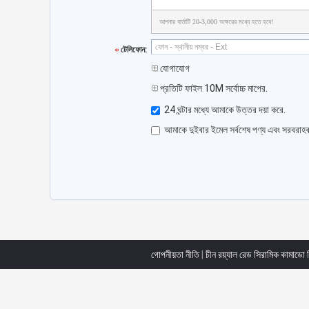
আপনার বার্তাটি 20-3,000 অক্ষরের মধ্যে হতে হবে!
টেলিফোন:
যোগাযোগ
প্রতিটি ফাইল 10M সর্বোচ্চ মাপের.
24 ঘন্টার মধ্যে আমাকে উত্তর দয়া করে.
আমাকে দুইবার ইমেল সর্বশেষ পণ্য এবং সরবরাহ
গোপনীয়তা নীতি
|
চীন রয়্যাল রেড সিরামিক কামাডো 