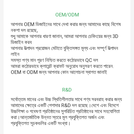
OEM/ODM
13 ইঞ্চি কামাডো গ্রিল
আপনার OEM ডিজাইনের সাথে দেখা করার জন্য আমাদের কাছে বিশেষ
নকশা দল রয়েছে,
15 ইঞ্চি কামাডো গ্রিল
শুধু আমাকে আপনার ধারণা জানান, আমরা আপনার চেকিংয়ের জন্য 3D
ডিজাইন করব
আপনার উত্পাদন প্রয়োজন মেটাতে যুক্তিসঙ্গত মূল্য এবং সম্পূর্ণ উত্পাদন
16 ইঞ্চি কামাডো গ্রিল
লাইন
সমস্ত পণ্য মান পূরণ নিশ্চিত করতে কঠোরভাবে QC দল
আমরা কঠোরভাবে ক্লায়েন্ট ক্রাফট অনুরোধ অনুসরণ করতে পারেন.
OEM বা ODM জন্য আপনার কোন আলোচনা স্বাগত জানাই
18 ইঞ্চি কামাডো গ্রিল
R&D
20 ইঞ্চি কামাডো গ্রিল
সর্বোত্তম মানের এবং উচ্চ স্থিতিশীলতার সাথে পণ্য সরবরাহ করার জন্য
আমাদের ক্ষেত্রে একটি পেশাদার R&D দল রয়েছে।দেশে এবং বিদেশে
22 ইঞ্চি কামাডো গ্রিল
উচ্চশিক্ষা ও গবেষণা প্রতিষ্ঠানের সুপরিচিত প্রতিষ্ঠানের সাথে সহযোগিতা
করা।আন্তর্জাতিক উন্নত স্তরে মূল প্রযুক্তিগত অর্জন এবং
প্রযুক্তিগত সূচকগুলির একটি সংখ্যা।
কামাদো গ্রিল 23 ইঞ্চি