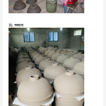
3). শুকানো