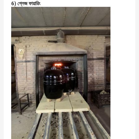
6) গ্লেজ ফায়ারিং
কারখানা ভ্রমণ
মান নিয়ন্ত্রণ
আমাদের সাথে যোগাযোগ করুন
খবর
সিরামিক কামাডো গ্রিল
সিরামিক বারবিকিউ গ্রিল
সিরামিক চারকোল গ্রিল