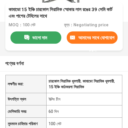
কামাডো 15 ইঞ্চি চারকোল সিরামিক স্মোকার লাল রঙের 39 সেমি কার্ট
এবং পাশের টেবিলের সাথে
MOQ：100 সেট
মূল্য：Negotiating price
ভালো দাম
আমাদের সাথে যোগাযোগ
করুন
পণ্যের বর্ণনা
চারকোল সিরামিক ধূমপায়ী
,
কামাডো সিরামিক ধূমপায়ী
,
লক্ষণীয় করা:
15 ইঞ্চি কাঠকয়লা সিরামিক
উৎপত্তি স্থল
ইক্সিং চীন
ডেলিভারি সময়
60 দিন
ন্যূনতম চাহিদার পরিমাণ
100 সেট