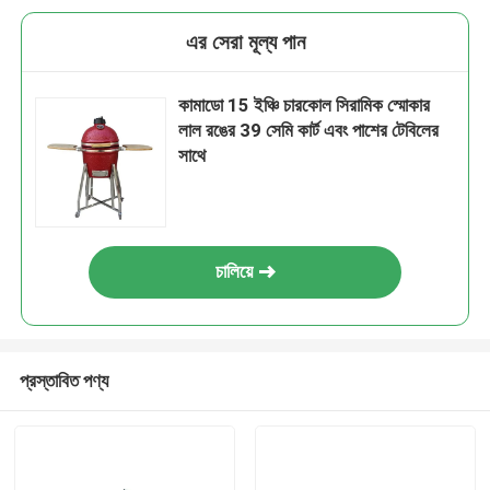
এর সেরা মূল্য পান
কামাডো 15 ইঞ্চি চারকোল সিরামিক স্মোকার
লাল রঙের 39 সেমি কার্ট এবং পাশের টেবিলের
সাথে
চালিয়ে
প্রস্তাবিত পণ্য