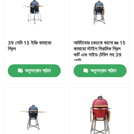
39 সেমি 15 ইঞ্চি কামাডো
আউটডোর চকচকে কালো রঙ 15
গ্রিল
কামাডো স্টাইল সিরামিক গ্রিল
কার্ট এবং সাইড টেবিল সহ 39
সেমি
অনুসন্ধান পাঠান
অনুসন্ধান পাঠান
বাড়ি
পণ্য
আমাদের সম্পর্কে