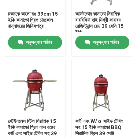
চকচকে কালো রঙ 39cm 15
আউটডোর কামাডো সিরামিক
কারখানা ভ্রমণ
ইঞ্চি কামাডো গ্রিল চারকোল
বারবিকিউ হাই ডিগ্রী ফায়ারড
রান্নাঘরের জিনিসপত্র
রেজিস্ট্যান্স রেড 39 সেমি 15
ইঞ্চি
মান নিয়ন্ত্রণ
অনুসন্ধান পাঠান
অনুসন্ধান পাঠান
আমাদের সাথে যোগাযোগ করুন
খবর
সিরামিক কামাডো গ্রিল
সিরামিক বারবিকিউ গ্রিল
স্টেইনলেস স্টিল সিরামিক 15
কার্ট এবং W/ｏ সাইড টেবিল
ইঞ্চি কামাডো গ্রিল লাল রঙের
সহ 15 ইঞ্চি কামাডো BBQ
কার্ট এবং সাইড টেবিল সহ 39
সিরামিক গ্রিল 39 সেমি
সিরামিক চারকোল গ্রিল