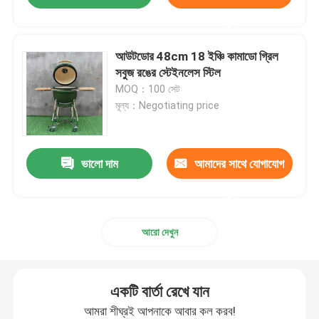
করুন
আউটডোর 48cm 18 ইঞ্চি কামাডো গ্রিল
সবুজ রঙের স্টেইনলেস স্টিল
MOQ：100 সেট
মূল্য：Negotiating price
ভালো দাম
আমাদের সাথে যোগাযোগ
করুন
আরো দেখুন
একটি বার্তা রেখে যান
আমরা শীঘ্রই আপনাকে আবার কল করব!