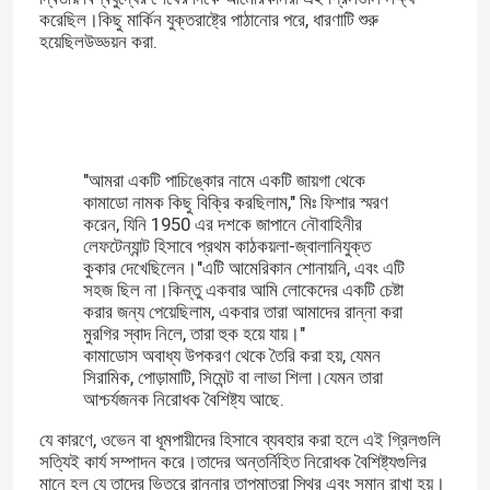
করেছিল।কিছু মার্কিন যুক্তরাষ্ট্রে পাঠানোর পরে, ধারণাটি শুরু
হয়েছিল
উড্ডয়ন করা
.
"আমরা একটি পাচিঙ্কোর নামে একটি জায়গা থেকে
কামাডো নামক কিছু বিক্রি করছিলাম," মিঃ ফিশার স্মরণ
করেন, যিনি 1950 এর দশকে জাপানে নৌবাহিনীর
লেফটেন্যান্ট হিসাবে প্রথম কাঠকয়লা-জ্বালানিযুক্ত
কুকার দেখেছিলেন।"এটি আমেরিকান শোনায়নি, এবং এটি
সহজ ছিল না।কিন্তু একবার আমি লোকেদের একটি চেষ্টা
করার জন্য পেয়েছিলাম, একবার তারা আমাদের রান্না করা
মুরগির স্বাদ নিলে, তারা হুক হয়ে যায়।"
কামাডোস অবাধ্য উপকরণ থেকে তৈরি করা হয়, যেমন
সিরামিক, পোড়ামাটি, সিমেন্ট বা লাভা শিলা।যেমন তারা
আশ্চর্যজনক নিরোধক বৈশিষ্ট্য আছে.
যে কারণে, ওভেন বা ধূমপায়ীদের হিসাবে ব্যবহার করা হলে এই গ্রিলগুলি
সত্যিই কার্য সম্পাদন করে।তাদের অন্তর্নিহিত নিরোধক বৈশিষ্ট্যগুলির
মানে হল যে তাদের ভিতরে রান্নার তাপমাত্রা স্থির এবং সমান রাখা হয়।