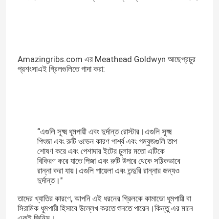
Amazingribs.com এর Meathead Goldwyn আছে
প্রচুর
প্রশংসা
এই গ্রিলগুলিতে গাদা করা:
“এগুলি সূক্ষ্ম ধূমপায়ী এবং দুর্দান্ত রোস্টার।এগুলি সূক্ষ্ম
পিৎজা এবং রুটি ওভেন কারণ পার্শ্ব এবং গম্বুজগুলি তাপ
শোষণ করে এবং পেশাদার ইটের চুলার মতো এটিকে
বিকিরণ করে যাতে পিজা এবং রুটি উপরে থেকে সঠিকভাবে
রান্না করা যায়।এগুলি পায়েলা এবং তন্দুরি রান্নার জন্যও
দুর্দান্ত।"
তাদের খ্যাতির কারণে, আপনি এই ধরনের গ্রিলকে কামাডো ধূমপায়ী বা
সিরামিক ধূমপায়ী হিসাবে উল্লেখ করতে শুনতে পারেন।কিন্তু এর মানে
একই জিনিস।