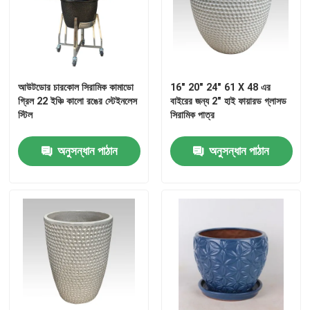
কারখানা ভ্রমণ
মান নিয়ন্ত্রণ
আউটডোর চারকোল সিরামিক কামাডো
16" 20" 24" 61 X 48 এর
গ্রিল 22 ইঞ্চি কালো রঙের স্টেইনলেস
বাইরের জন্য 2" হাই ফায়ারড গ্লাসড
স্টিল
সিরামিক পাত্র
আমাদের সাথে যোগাযোগ করুন
অনুসন্ধান পাঠান
অনুসন্ধান পাঠান
খবর
সিরামিক কামাডো গ্রিল
সিরামিক বারবিকিউ গ্রিল
সিরামিক চারকোল গ্রিল