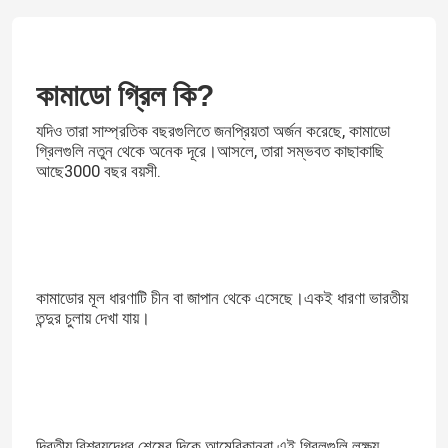
কামাডো গ্রিল কি?
যদিও তারা সাম্প্রতিক বছরগুলিতে জনপ্রিয়তা অর্জন করেছে, কামাডো
গ্রিলগুলি নতুন থেকে অনেক দূরে।আসলে, তারা সম্ভবত কাছাকাছি
আছে
3000 বছর বয়সী
.
কামাডোর মূল ধারণাটি চীন বা জাপান থেকে এসেছে।একই ধারণা ভারতীয়
তন্দুর চুলায় দেখা যায়।
দ্বিতীয় বিশ্বযুদ্ধের শেষের দিকে আমেরিকানরা এই গ্রিলগুলি লক্ষ্য