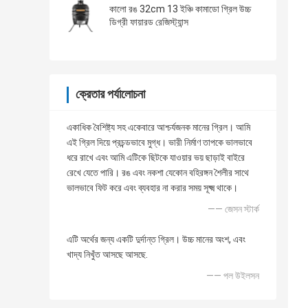
কালো রঙ 32cm 13 ইঞ্চি কামাডো গ্রিল উচ্চ
ডিগ্রী ফায়ারড রেজিস্ট্যান্স
ক্রেতার পর্যালোচনা
একাধিক বৈশিষ্ট্য সহ একেবারে আশ্চর্যজনক মানের গ্রিল। আমি
এই গ্রিল দিয়ে প্রচন্ডভাবে মুগ্ধ। ভারী নির্মাণ তাপকে ভালভাবে
ধরে রাখে এবং আমি এটিকে ছিটকে যাওয়ার ভয় ছাড়াই বাইরে
রেখে যেতে পারি। রঙ এবং নকশা যেকোন বহিরঙ্গন শৈলীর সাথে
ভালভাবে ফিট করে এবং ব্যবহার না করার সময় সূক্ষ্ম থাকে।
—— জেসন স্টার্ক
এটি অর্থের জন্য একটি দুর্দান্ত গ্রিল। উচ্চ মানের অংশ, এবং
খাদ্য নিখুঁত আসছে আসছে.
—— পল উইলসন