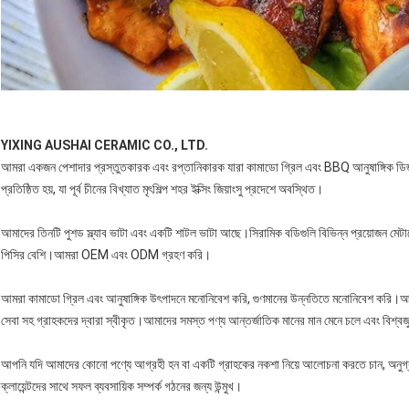
YIXING AUSHAI CERAMIC CO., LTD.
আমরা একজন পেশাদার প্রস্তুতকারক এবং রপ্তানিকারক যারা কামাডো গ্রিল এবং BBQ আনুষাঙ্গিক ডিজ
প্রতিষ্ঠিত হয়, যা পূর্ব চীনের বিখ্যাত মৃৎশিল্প শহর ইক্সিং জিয়াংসু প্রদেশে অবস্থিত।
আমাদের তিনটি পুশড স্ল্যাব ভাটা এবং একটি শাটল ভাটা আছে।সিরামিক বডিগুলি বিভিন্ন প্রয়োজন মেটাত
পিসির বেশি।আমরা OEM এবং ODM গ্রহণ করি।
আমরা কামাডো গ্রিল এবং আনুষাঙ্গিক উৎপাদনে মনোনিবেশ করি, গুণমানের উন্নতিতে মনোনিবেশ করি।আমরা উচ
সেবা সহ গ্রাহকদের দ্বারা স্বীকৃত।আমাদের সমস্ত পণ্য আন্তর্জাতিক মানের মান মেনে চলে এবং বিশ্বজু
আপনি যদি আমাদের কোনো পণ্যে আগ্রহী হন বা একটি গ্রাহকের নকশা নিয়ে আলোচনা করতে চান, অনুগ্
ক্লায়েন্টদের সাথে সফল ব্যবসায়িক সম্পর্ক গঠনের জন্য উন্মুখ।