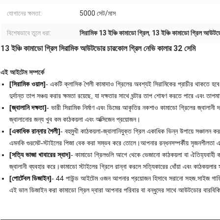
যোগানের ক্ষমতা:
5000 সেট/মাস
বিশেষভাবে তুলে ধরা:
সিরামিক 13 ইঞ্চি কামাডো গ্রিল
,
13 ইঞ্চি কামাডো গ্রিল আউট
13 ইঞ্চি কামাডো গ্রিল সিরামিক আউটডোর চারকোল গ্রিল নেভি কালার 32 সেমি
এই আইটেম সম্পর্কে
[সিরামিক ওয়াল]
- একটি ক্লাসিক শৈলী কামাদাও গ্রিলের অবশ্যই সিরামিকের প্রাচীর থাকতে হ
দুর্দান্ত তাপ সঞ্চয় করার ক্ষমতা রয়েছে, যা দক্ষতার সাথে ঘন্টার তাপ শোষণ করতে পারে এবং তাপম
[জ্বালানি দক্ষতা]
- ভারী সিরামিক নির্মাণ এবং ডিমের আকৃতির নকশাও কামাডো গ্রিলের জ্বালানী
জ্বালানোর জন্য খুব কম কাঠকয়লা এবং অক্সিজেন প্রয়োজন।
[একাধিক রান্নার শৈলী]
- বহুমুখী কাঠকয়লা-জ্বালানিযুক্ত গ্রিল একাধিক ভিন্ন উপায়ে সঞ্চালন করত
এমনকি গুরমেট-স্টাইলের পিজা বেক করা সম্ভব করে তোলে।আপনার রন্ধনসম্পর্কীয় সৃজনশীলতা এবং
[সত্যি ভাজা খাবারের স্বাদ]
- কামাডো গ্রিলগুলি আগে থেকে ভেজানো কাঠকয়লা বা ঐতিহ্যবাহী ক
জ্বালানী ব্যবহার করে।কামাডো স্টাইলের গ্রিলে রান্না করলে সত্যিকারের ধোঁয়া এবং কাঠকয়লার স
[পোর্টেবল ডিজাইন]
- 44 পাউন্ড আইটেম ওজন আপনার প্রয়োজন হিসাবে সরানো সহজ.সাইজ গাড়ির 
এই ভাল ডিজাইন করা কামাডো গ্রিল দ্বারা আপনার পরিবার বা বন্ধুদের সাথে আউটডোর বারব