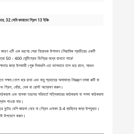
ডোর
,
32 সেমি কামাডো গ্রিল 13 ইঞ্চি
বে কারণ এটি এক ধরণের সেরা নিরোধক উপাদান।সিরামিক প্রাচীরের একটি
াত্রা 50 - 400 সেন্টিগ্রেড ডিগ্রির মধ্যে রাখতে পারে!
 দক্ষতার জন্য উপকারী।পুরু দিকগুলি এত ভালভাবে তাপ ধরে রাখে, আগুন
ে সক্ষম।তাপ ধরে রাখা এবং বায়ু প্রবাহের অসামান্য নিয়ন্ত্রণ তাজা রুটি বা
 গ্রিল, ধোঁয়া, বেক বা রোস্ট অন্বেষণ করুন।
াঠকয়লা এবং হালকা তরলের পরিবর্তে সত্যিকারের কাঠকয়লা বা গলদা কাঠকয়লা
্বাদ পাওয়া যায়।
বুটের বেশি জায়গা নেবে না।গ্রিল এলাকা 3-4 ব্যক্তির জন্য উপযুক্ত।
িকিউ উপভোগ করুন।