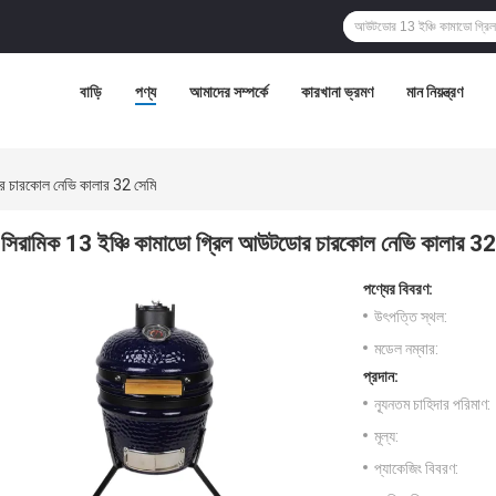
বাড়ি
পণ্য
আমাদের সম্পর্কে
কারখানা ভ্রমণ
মান নিয়ন্ত্রণ
র চারকোল নেভি কালার 32 সেমি
সিরামিক 13 ইঞ্চি কামাডো গ্রিল আউটডোর চারকোল নেভি কালার 32
পণ্যের বিবরণ:
উৎপত্তি স্থল:
মডেল নম্বার:
প্রদান:
ন্যূনতম চাহিদার পরিমাণ:
মূল্য:
প্যাকেজিং বিবরণ: