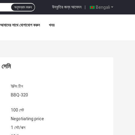
উদ্ধৃতির জন্য আবেদন
|
Bengali
অনুসন্ধান করুন
আমাদের সাথে যোগাযোগ করুন
খবর
 সেমি
ইক্সিং চীন
BBQ-320
100 সেট
Negotiating price
1 সেট/বক্স