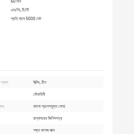
60 দিন
এল/সি, টি/টি
প্রতি মাসে 5000 সেট
 স্থল:
ইক্সিং, চীন
নৌবাহিনী
কার:
কালো প্রলেপযুক্ত লোহা
রান্নাঘরের জিনিসপত্র
শক্ত কাগজ বাক্স