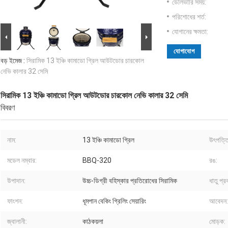
ডেলিভারি সময়:
পরিশোধের শর্ত:
যোগানের ক্ষমতা:
যোগাযোগ
বড় ইমেজ :
সিরামিক 13 ইঞ্চি কামাডো গ্রিল আউটডোর চারকোল
নেভি কালার 32 সেমি
সিরামিক 13 ইঞ্চি কামাডো গ্রিল আউটডোর চারকোল নেভি কালার 32 সেমি
বিবরণ
নাম:
13 ইঞ্চি কামাডো গ্রিল
উৎপত্তি
মডেল নম্বার:
BBQ-320
রঙ:
উপাদান:
উচ্চ-ডিগ্রী বহিস্কার প্রতিরোধের সিরামিক
ধাতু প্র
ফাংশন:
ধূমপান বেকিং গ্রিলিং সেয়ারিং
আবেদন:
জ্বালানী:
কাঠকয়লা
মোড়ক: