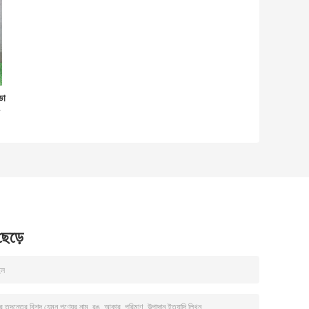
ডো
 ছেড়ে