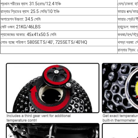
প্রধান শরীরের ব্যাস: 31.5cm/12.4 ইঞ্চি
বেস/ঢাকনা: হাই-
রান্নার গ্রিডের ব্যাস: 25.5 সেমি/10 ইঞ্চি
ফায়ার বক্স/ফায
অপারেশন উচ্চতা: 34.5 সেমি
ফায়ার গ্রেট/শী
মোট ওজন: 21KG/46LBS
হ্যান্ডেল: সমাপ্
প্যাকেজের আকার: 45x41x50.5 সেমি
কবজা/হুপ/স্ট্য
লোড হচ্ছে পরিমাণ: 580SETS/40', 725SETS/40'HQ
খসড়া দরজা: স্
রান্নার গ্রিড