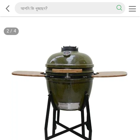
2
/
4