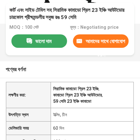
কার্ট এবং সাইড টেবিল সহ সিরামিক কামাডো গ্রিল 23 ইঞ্চি আউটডোর
চারকোল গ্রীষ্মমন্ডলীয় সবুজ রঙ 59 সেমি
MOQ：100 সেট
মূল্য：Negotiating price
ভালো দাম
আমাদের সাথে যোগাযোগ
করুন
পণ্যের বর্ণনা
সিরামিক কামাডো গ্রিল 23 ইঞ্চি
,
লক্ষণীয় করা:
কামাডো গ্রিল 23 ইঞ্চি আউটডোর
,
59 সেমি 23 ইঞ্চি কামাডো
উৎপত্তি স্থল
ইক্সিং, চীন
ডেলিভারি সময়
60 দিন