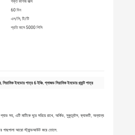
শক্ত কাগজ বাক্স
60 দিন
এল/সি, টি/টি
প্রতি মাসে 5000 পিসি
র
,
সিরামিক ইনডোর পাত্র 6 ইঞ্চি
,
গ্লাজড সিরামিক ইনডোর প্ল্যান্ট পাত্র
যাড সহ, এটি মাটিকে দূরে সরিয়ে রাখে, অর্কিড, সুকুলেন্টস, ক্যাকটি, অন্যান্য
পনার গাছপালা আরো স্ট্যান্ডআউট করে তোলে.