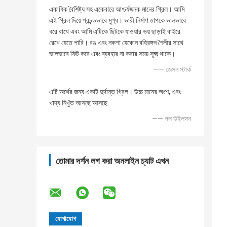
একাধিক বৈশিষ্ট্য সহ একেবারে আশ্চর্যজনক মানের গ্রিল। আমি
এই গ্রিল দিয়ে প্রচন্ডভাবে মুগ্ধ। ভারী নির্মাণ তাপকে ভালভাবে
ধরে রাখে এবং আমি এটিকে ছিটকে যাওয়ার ভয় ছাড়াই বাইরে
রেখে যেতে পারি। রঙ এবং নকশা যেকোন বহিরঙ্গন শৈলীর সাথে
ভালভাবে ফিট করে এবং ব্যবহার না করার সময় সূক্ষ্ম থাকে।
—— জেসন স্টার্ক
এটি অর্থের জন্য একটি দুর্দান্ত গ্রিল। উচ্চ মানের অংশ, এবং
খাদ্য নিখুঁত আসছে আসছে.
—— পল উইলসন
তোমার দর্শন লগ করা অনলাইন চ্যাট এখন