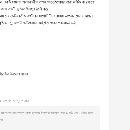
 এবং একটি সামান্য অভ্যন্তরীণ বাগান আছে?তারপর তারা অর্কিড বা রসালো
র জন্য একটি দুর্দান্ত উপহার তৈরি করে।
ব।আমাদের ডেডিকেটেড কাস্টমার সাপোর্ট টিম সবসময় আপনার সেবায় আছে।
করব।উপরন্তু, আপনি ক্ষতিগ্রস্ত আইটেম ফেরত প্রয়োজন নেই.
 সিরামিক ইনডোর পাত্র
ি আপনার তদন্ত পাঠান