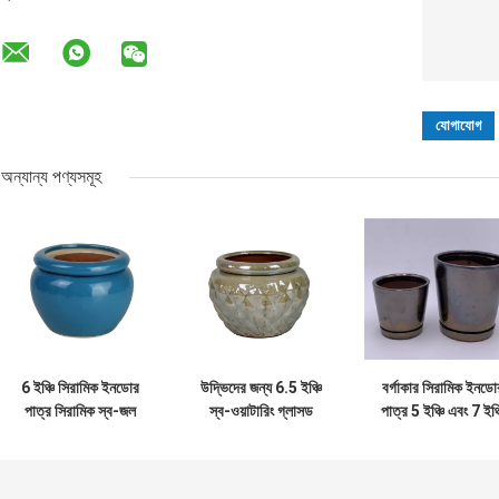
অন্যান্য পণ্যসমূহ
6 ইঞ্চি সিরামিক ইনডোর
উদ্ভিদের জন্য 6.5 ইঞ্চি
বর্গাকার সিরামিক ইনডো
পাত্র সিরামিক স্ব-জল
স্ব-ওয়াটারিং গ্লাসড
পাত্র 5 ইঞ্চি এবং 7 ইঞ্
পাত্র
সিরামিক পাত্র
সসার গ্লাসযুক্ত
16.5x12.5 সেমি