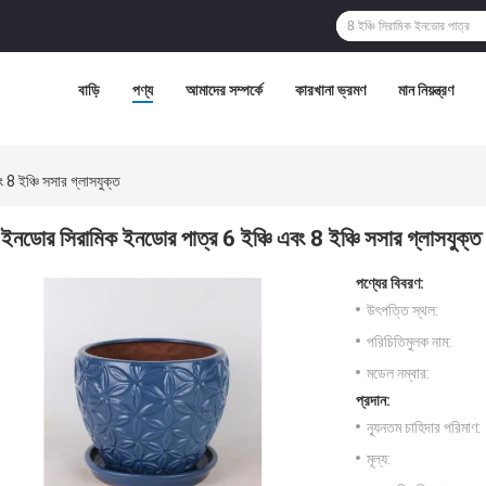
বাড়ি
পণ্য
আমাদের সম্পর্কে
কারখানা ভ্রমণ
মান নিয়ন্ত্রণ
8 ইঞ্চি সসার গ্লাসযুক্ত
ইনডোর সিরামিক ইনডোর পাত্র 6 ইঞ্চি এবং 8 ইঞ্চি সসার গ্লাসযুক্ত
পণ্যের বিবরণ:
উৎপত্তি স্থল:
পরিচিতিমুলক নাম:
মডেল নম্বার:
প্রদান:
ন্যূনতম চাহিদার পরিমাণ:
মূল্য: