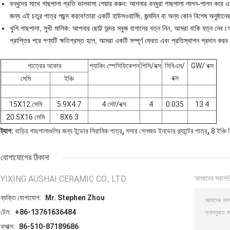
বন্ধুদের সাথে গাছপালা প্রতি ভালবাসা শেয়ার করুন: আপনার বন্ধুরা গাছপালা লালন-পালন করে
জন্য এই চতুর পাত্র পছন্দ করবে!তারা একটি হাউসওয়ার্মিং, জন্মদিন বা অন্য কোন বিশেষ অনুষ্ঠানে
খুশি গাছপালা, সুখী মালিক: আপনার ছোট্ট অন্দর সবুজ বাগানের যত্ন নিন, আমরা বাকি যত্ন নে
প্রাপ্তির পরে পণ্যটি ক্ষতিগ্রস্ত হলে, আমরা একটি সম্পূর্ণ ফেরত এবং প্রতিস্থাপন প্রদান 
পাত্রের আকার
প্যাকিং স্পেসিফিকেশন
পিসি/বক্স
সিবিএম/
GW/ বক্স
বক্স
সেমি
ইঞ্চি
15X12 সেমি
5.9X4.7
4 সেট/বক্স
4
0.035
13.4
20.5X16 সেমি
8X6.3
,
,
ট্যাগ:
বাড়ির গাছপালাগুলির জন্য ইন্ডোর সিরামিক পাত্র
সসার গ্লেজড ইনডোর প্ল্যান্টের পাত্র
8 ইঞ্চি
যোগাযোগের ঠিকানা
YIXING AUSHAI CERAMIC CO., LTD
আমাদের সরাসর
ব্যক্তি যোগাযোগ:
Mr. Stephen Zhou
টেল:
+86-13761636484
ফ্যাক্স:
86-510-87189686