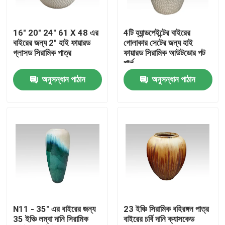
কারখানা ভ্রমণ
16" 20" 24" 61 X 48 এর
4টি হ্যান্ডপেইন্টের বাইরের
বাইরের জন্য 2" হাই ফায়ারড
গোলাকার সেটের জন্য হাই
গ্লাসড সিরামিক পাত্র
ফায়ারড সিরামিক আউটডোর পট
মান নিয়ন্ত্রণ
পার্ল
অনুসন্ধান পাঠান
অনুসন্ধান পাঠান
আমাদের সাথে যোগাযোগ করুন
খবর
সিরামিক কামাডো গ্রিল
সিরামিক বারবিকিউ গ্রিল
N11 - 35" এর বাইরের জন্য
23 ইঞ্চি সিরামিক বহিরঙ্গন পাত্র
35 ইঞ্চি লম্বা দানি সিরামিক
বাইরের চর্বি দানি ক্যাসকেড
সিরামিক চারকোল গ্রিল