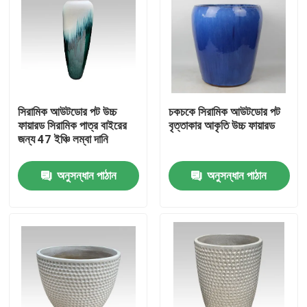
সিরামিক আউটডোর পট উচ্চ
চকচকে সিরামিক আউটডোর পট
ফায়ারড সিরামিক পাত্র বাইরের
বৃত্তাকার আকৃতি উচ্চ ফায়ারড
জন্য 47 ইঞ্চি লম্বা দানি
অনুসন্ধান পাঠান
অনুসন্ধান পাঠান
বাড়ি
পণ্য
আমাদের সম্পর্কে