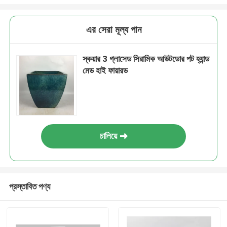
এর সেরা মূল্য পান
স্কয়ার 3 গ্লাসেড সিরামিক আউটডোর পট হ্যান্ড
মেড হাই ফায়ারড
চালিয়ে
প্রস্তাবিত পণ্য