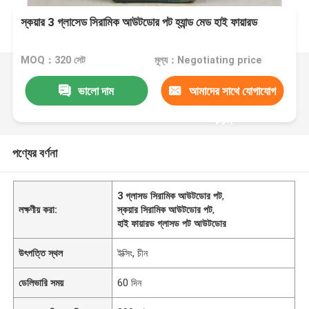
স্কয়ার 3 গ্লাসেড সিরামিক আউটডোর পট হ্যান্ড মেড হাই ফায়ারড
MOQ：320 সেট
মূল্য：Negotiating price
ভালো দাম
আমাদের সাথে যোগাযোগ
করুন
পণ্যের বর্ণনা
3 গ্লাসড সিরামিক আউটডোর পট
,
লক্ষণীয় করা:
স্কয়ার সিরামিক আউটডোর পট
,
হাই ফায়ারড গ্লাসড পট আউটডোর
উৎপত্তি স্থল
ইক্সিং, চীন
ডেলিভারি সময়
60 দিন