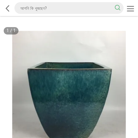
1
/
1