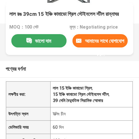
লাল রঙ 39cm 15 ইঞ্চি কামাডো গ্রিল স্টেইনলেস স্টীল রান্নাঘর
MOQ：100 সেট
মূল্য：Negotiating price
ভালো দাম
আমাদের সাথে যোগাযোগ
করুন
পণ্যের বর্ণনা
লাল 15 ইঞ্চি কামাডো গ্রিল
,
লক্ষণীয় করা:
15 ইঞ্চি কামাডো গ্রিল স্টেইনলেস স্টীল
,
39 সেমি বৈদ্যুতিক সিরামিক স্মোকার
উৎপত্তি স্থল
ইক্সিং চীন
ডেলিভারি সময়
60 দিন