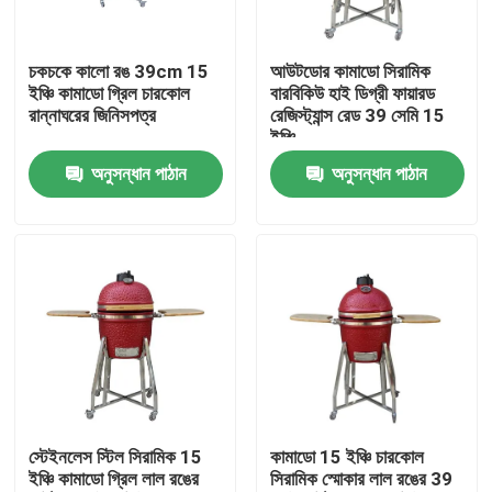
কারখানা ভ্রমণ
চকচকে কালো রঙ 39cm 15
আউটডোর কামাডো সিরামিক
ইঞ্চি কামাডো গ্রিল চারকোল
বারবিকিউ হাই ডিগ্রী ফায়ারড
রান্নাঘরের জিনিসপত্র
রেজিস্ট্যান্স রেড 39 সেমি 15
মান নিয়ন্ত্রণ
ইঞ্চি
অনুসন্ধান পাঠান
অনুসন্ধান পাঠান
আমাদের সাথে যোগাযোগ করুন
খবর
সিরামিক কামাডো গ্রিল
সিরামিক বারবিকিউ গ্রিল
স্টেইনলেস স্টিল সিরামিক 15
কামাডো 15 ইঞ্চি চারকোল
ইঞ্চি কামাডো গ্রিল লাল রঙের
সিরামিক স্মোকার লাল রঙের 39
সিরামিক চারকোল গ্রিল