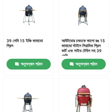
39 সেমি 15 ইঞ্চি কামাডো
আউটডোর চকচকে কালো রঙ 15
গ্রিল
কামাডো স্টাইল সিরামিক গ্রিল
কার্ট এবং সাইড টেবিল সহ 39
সেমি
অনুসন্ধান পাঠান
অনুসন্ধান পাঠান
বাড়ি
পণ্য
আমাদের সম্পর্কে