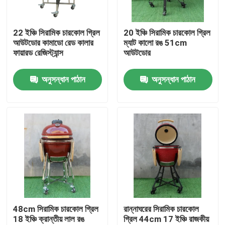
কারখানা ভ্রমণ
22 ইঞ্চি সিরামিক চারকোল গ্রিল
20 ইঞ্চি সিরামিক চারকোল গ্রিল
আউটডোর কামাডো রেড কালার
ম্যাট কালো রঙ 51cm
ফায়ারড রেজিস্ট্যান্স
আউটডোর
মান নিয়ন্ত্রণ
অনুসন্ধান পাঠান
অনুসন্ধান পাঠান
আমাদের সাথে যোগাযোগ করুন
খবর
সিরামিক কামাডো গ্রিল
সিরামিক বারবিকিউ গ্রিল
48cm সিরামিক চারকোল গ্রিল
রান্নাঘরের সিরামিক চারকোল
18 ইঞ্চি ক্রান্তীয় লাল রঙ
গ্রিল 44cm 17 ইঞ্চি রাজকীয়
সিরামিক চারকোল গ্রিল