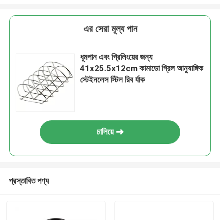
এর সেরা মূল্য পান
ধূমপান এবং গ্রিলিংয়ের জন্য
41x25.5x12cm কামাডো গ্রিল আনুষাঙ্গিক
স্টেইনলেস স্টিল রিব র্যাক
চালিয়ে
প্রস্তাবিত পণ্য