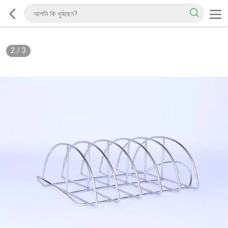
2
/
3