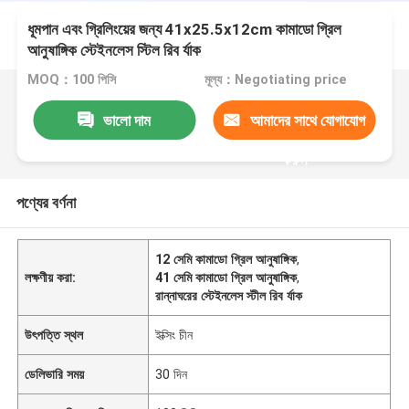
ধূমপান এবং গ্রিলিংয়ের জন্য 41x25.5x12cm কামাডো গ্রিল
আনুষাঙ্গিক স্টেইনলেস স্টিল রিব র্যাক
MOQ：100 পিসি
মূল্য：Negotiating price
ভালো দাম
আমাদের সাথে যোগাযোগ
করুন
পণ্যের বর্ণনা
12 সেমি কামাডো গ্রিল আনুষাঙ্গিক
,
লক্ষণীয় করা:
41 সেমি কামাডো গ্রিল আনুষাঙ্গিক
,
রান্নাঘরের স্টেইনলেস স্টীল রিব র্যাক
উৎপত্তি স্থল
ইক্সিং চীন
ডেলিভারি সময়
30 দিন