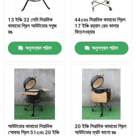
কারখানা ভ্রমণ
13 ইঞ্চি 32 সেমি সিরামিক
44cm সিরামিক কামাডো গ্রিল
কামাডো গ্রিল আউটডোর সবুজ
17 ইঞ্চি রয়্যাল রেড কালার
রঙ
কিচেনওয়্যার
মান নিয়ন্ত্রণ
অনুসন্ধান পাঠান
অনুসন্ধান পাঠান
আমাদের সাথে যোগাযোগ করুন
খবর
সিরামিক কামাডো গ্রিল
সিরামিক বারবিকিউ গ্রিল
আউটডোর কামাডো সিরামিক
20 ইঞ্চি সিরামিক কামাডো গ্রিল
স্মোকার গ্রিল 51cm 20 ইঞ্চি
আউটডোর ম্যাট কালো রঙ
সিরামিক চারকোল গ্রিল