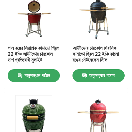
লাল রঙের সিরামিক কামাডো গ্রিল
আউটডোর চারকোল সিরামিক
22 ইঞ্চি আউটডোর চারকোল
কামাডো গ্রিল 22 ইঞ্চি কালো
তাপ প্রতিরোধী মুলাইট
রঙের স্টেইনলেস স্টিল
অনুসন্ধান পাঠান
অনুসন্ধান পাঠান
বাড়ি
পণ্য
আমাদের সম্পর্কে