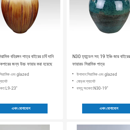
রামিক বহিরঙ্গন পাত্র বাইরের চর্বি দানি
N30 হ্যান্ডেল সহ 19 ইঞ্চি জার বাইরের
কপারের জন্য উচ্চ ফায়ার করা হয়েছে
ফায়ারড সিরামিক পাত্র
সিরামিক এবং glazed
উপাদান:সিরামিক এবং glazed
্যালেট
মোড়ক:প্যালেট
ংকেত:L9-23"
বস্তু সংকেত:N30-19"
এখন যোগাযোগ
এখন যোগাযোগ