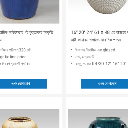
রামিক আউটডোর পট বৃত্তাকার আকৃতি
16" 20" 24" 61 X 48 এর বাইরের 
রড
হাই ফায়ারড গ্লাসড সিরামিক পাত্র
 চাহিদার পরিমাণ:320 সেট
উপাদান:সিরামিক এবং glazed
Negotiating price
মোড়ক:প্যালেট
ং বিবরণ:প্যালেট প্যাকিং
বস্তু সংকেত:R473D-12"-16"-20"
এখন যোগাযোগ
এখন যোগাযোগ