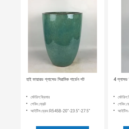
হাই ফায়ারড গ্লাসেড সিরামিক গার্ডেন পট
4 গ্লাসড
মেটরিল:ক্রিমার
মেটরিল:ক
পেকিং:ফ্লেল্ট
পেকিং:ফ্ল
আইটিম ড্রেড:R545B-20"-23.5"-27.5"
আইটিম 