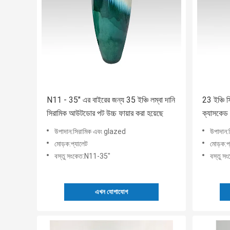
N11 - 35" এর বাইরের জন্য 35 ইঞ্চি লম্বা দানি
23 ইঞ্চি সি
সিরামিক আউটডোর পট উচ্চ ফায়ার করা হয়েছে
ক্যাসকেড 
উপাদান:সিরামিক এবং glazed
উপাদান:
মোড়ক:প্যালেট
মোড়ক:প
বস্তু সংকেত:N11-35"
বস্তু স
এখন যোগাযোগ