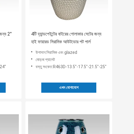
জন্য 2"
4টি হ্যান্ডপেইন্টের বাইরের গোলাকার সেটের জন্য
হাই ফায়ারড সিরামিক আউটডোর পট পার্ল
উপাদান:সিরামিক এবং glazed
মোড়ক:প্যালেট
-24"
বস্তু সংকেত:R463D-13.5"-17.5"-21.5"-25"
এখন যোগাযোগ