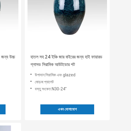
 জন্য উচ্চ
হাতল সহ 24 ইঞ্চি জার বাইরের জন্য হাই ফায়ারড
গ্লাসড সিরামিক আউটডোর পট
উপাদান:সিরামিক এবং glazed
মোড়ক:প্যালেট
বস্তু সংকেত:N30-24"
এখন যোগাযোগ