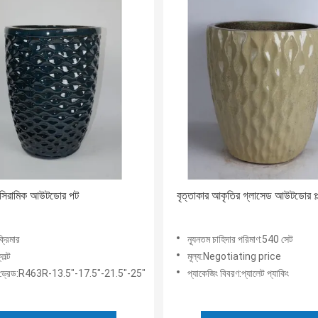
 সিরামিক আউটডোর পট
বৃত্তাকার আকৃতির গ্লাসেড আউটডোর প্ল্য
্রিমার
ন্যূনতম চাহিদার পরিমাণ:540 সেট
েল্ট
মূল্য:Negotiating price
ড্রেড:R463R-13.5"-17.5"-21.5"-25"
প্যাকেজিং বিবরণ:প্যালেট প্যাকিং