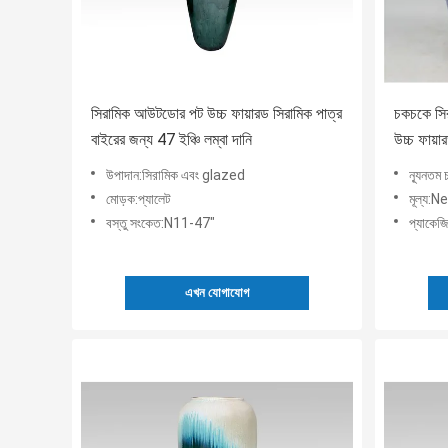
সিরামিক আউটডোর পট উচ্চ ফায়ারড সিরামিক পাত্র
চকচকে সি
বাইরের জন্য 47 ইঞ্চি লম্বা দানি
উচ্চ ফায়া
উপাদান:সিরামিক এবং glazed
ন্যূনতম
মোড়ক:প্যালেট
মূল্য:
বস্তু সংকেত:N11-47"
প্যাকেজি
এখন যোগাযোগ