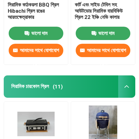
সিরামিক কাঠকয়লা BBQ গ্রিল
কার্ট এবং সাইড টেবিল সহ
Hibachi গ্রিল রঙের
আউটডোর সিরামিক বারবিকিউ
আয়তক্ষেত্রাকার
গ্রিল 22 ইঞ্চি নেভি কালার
ভালো দাম
ভালো দাম
আমাদের সাথে যোগাযোগ
আমাদের সাথে যোগাযোগ
করুন
করুন
সিরামিক চারকোল গ্রিল
(11)
বাড়ি
পণ্য
আমাদের সম্পর্কে