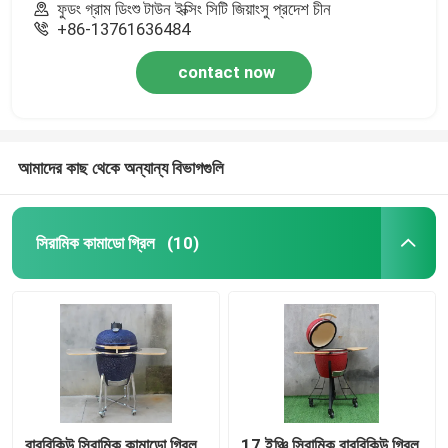
ফুডং গ্রাম ডিংশু টাউন ইক্সিং সিটি জিয়াংসু প্রদেশ চীন
+86-13761636484
contact now
আমাদের কাছ থেকে অন্যান্য বিভাগগুলি
সিরামিক কামাডো গ্রিল
(10)
বারবিকিউ সিরামিক কামাডো গ্রিল
17 ইঞ্চি সিরামিক বারবিকিউ গ্রিল