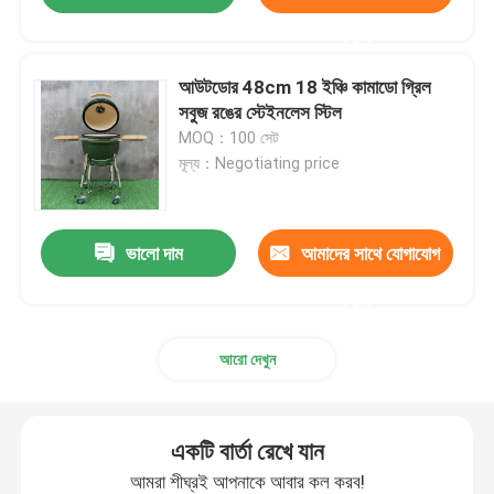
করুন
আউটডোর 48cm 18 ইঞ্চি কামাডো গ্রিল
সবুজ রঙের স্টেইনলেস স্টিল
MOQ：100 সেট
মূল্য：Negotiating price
ভালো দাম
আমাদের সাথে যোগাযোগ
করুন
আরো দেখুন
একটি বার্তা রেখে যান
আমরা শীঘ্রই আপনাকে আবার কল করব!