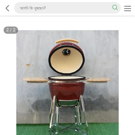
2
/
2