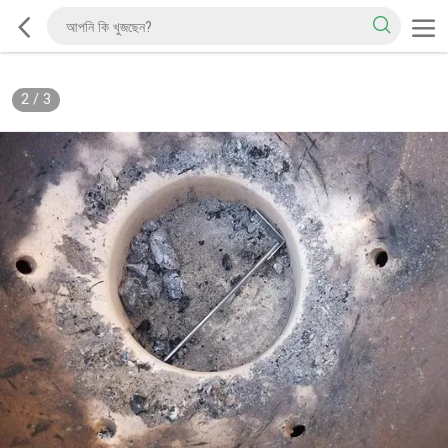
2
/
3