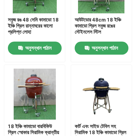
কারখানা ভ্রমণ
সবুজ রঙ 48 সেমি কামাডো 18
আউটডোর 48cm 18 ইঞ্চি
ইঞ্চি গ্রিল রান্নাঘরের কালো
কামাডো গ্রিল সবুজ রঙের
প্রলিপ্ত লোহা
স্টেইনলেস স্টিল
মান নিয়ন্ত্রণ
অনুসন্ধান পাঠান
অনুসন্ধান পাঠান
আমাদের সাথে যোগাযোগ করুন
খবর
সিরামিক কামাডো গ্রিল
সিরামিক বারবিকিউ গ্রিল
18 ইঞ্চি কামাডো বারবিকিউ
কার্ট এবং সাইড টেবিল সহ
গ্রিল স্মোকার সিরামিক ক্রান্তীয়
সিরামিক 18 ইঞ্চি কামাডো গ্রিল
সিরামিক চারকোল গ্রিল