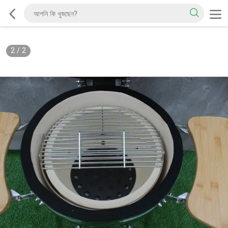
2
/
2