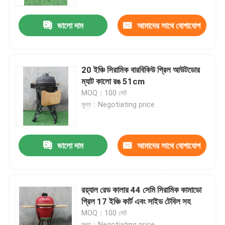
ভালো দাম
আমাদের সাথে যোগাযোগ
কারখানা ভ্রমণ
করুন
মান নিয়ন্ত্রণ
20 ইঞ্চি সিরামিক বারবিকিউ গ্রিল আউটডোর
ম্যাট কালো রঙ 51cm
আমাদের সাথে যোগাযোগ করুন
MOQ：100 সেট
মূল্য：Negotiating price
খবর
ভালো দাম
আমাদের সাথে যোগাযোগ
সিরামিক কামাডো গ্রিল
করুন
সিরামিক বারবিকিউ গ্রিল
রয়্যাল রেড কালার 44 সেমি সিরামিক কামাডো
গ্রিল 17 ইঞ্চি কার্ট এবং সাইড টেবিল সহ
MOQ：100 সেট
সিরামিক চারকোল গ্রিল
মূল্য：Negotiating price